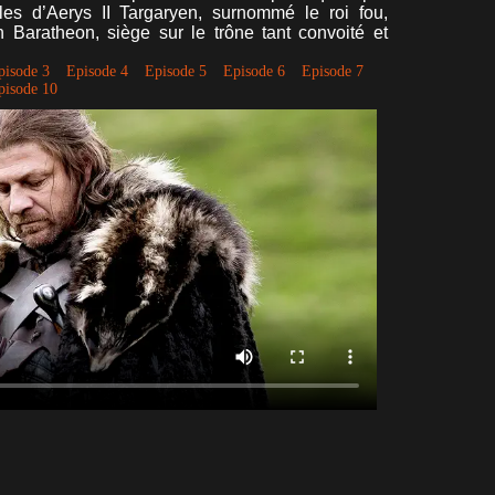
les d’Aerys II Targaryen, surnommé le roi fou,
 Baratheon, siège sur le trône tant convoité et
.
pisode 3
Episode 4
Episode 5
Episode 6
Episode 7
pisode 10