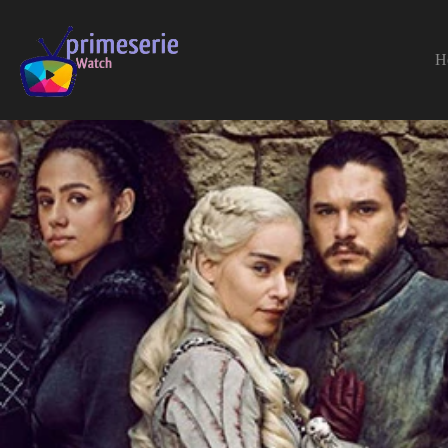
H
Accueil
ZCinéma
ZSérie
Action
Game of Thrones