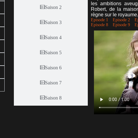
les ambitions aveug
Saison 2
Robert, de la maison
règne sur le royaume
Episode 1
Episode 2
E
Saison 3
Episode 8
Episode 9
E
Saison 4
Saison 5
Saison 6
Saison 7
Saison 8