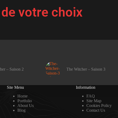
 de votre choix
her – Saison 2
The Witcher – Saison 3
Site Menu
Information
Home
FAQ
Portfolio
Site Map
About Us
Cookies Policy
Blog
Contact Us