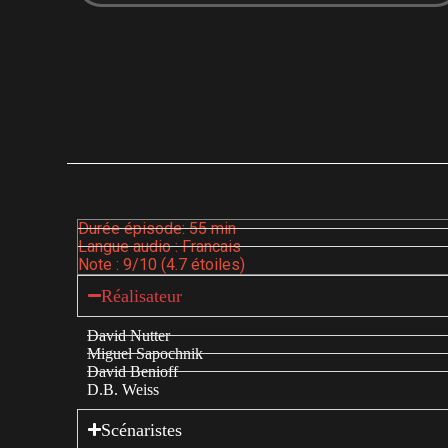
Durée épisode: 55 min
Langue audio : Francais
Note : 9/10 (4.7 étoiles)
Réalisateur
David Nutter
Miguel Sapochnik
David Benioff
D.B. Weiss
Scénaristes