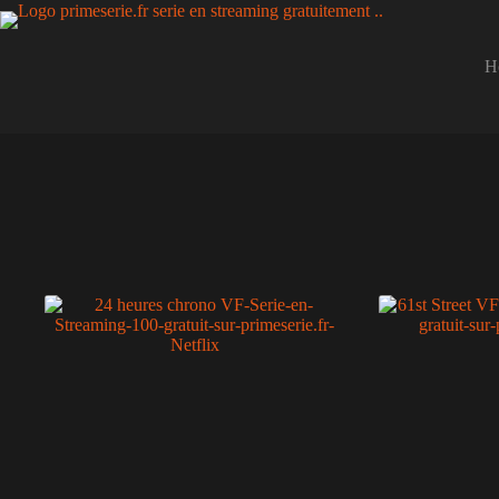
Passer
au
contenu
H