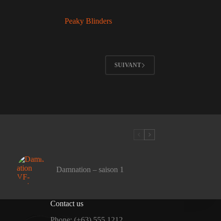
Peaky Blinders
SUIVANT
Damnation – saison 1
Contact us
Phone: (+63) 555 1212