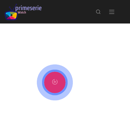
Accueil
ZCinéma
ZSérie
Bibliographie
Narcos