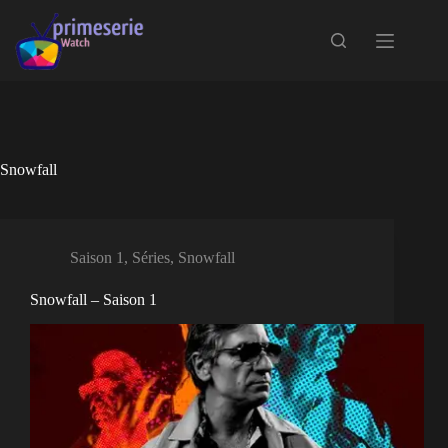
Passer
au
contenu
Snowfall
Saison 1
,
Séries
,
Snowfall
Snowfall – Saison 1